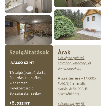
Szolgáltatások
Árak
Hétvégén (péntek,
AALSÓ SZINT
szombat, vasárnap) és
ünnepnapokon:
Társalgó (csocsó, darts,
étkezőasztal, székek)
A szállás ára
– 14.000.-
Alsó terasz
Ft/fő/éj (minimális
(kerékpártároló,
kiadási ár 56.000.-Ft
étkezőasztal, székek)
éjszakánként)
FÖLDSZINT
Hétköznap (hétfő-