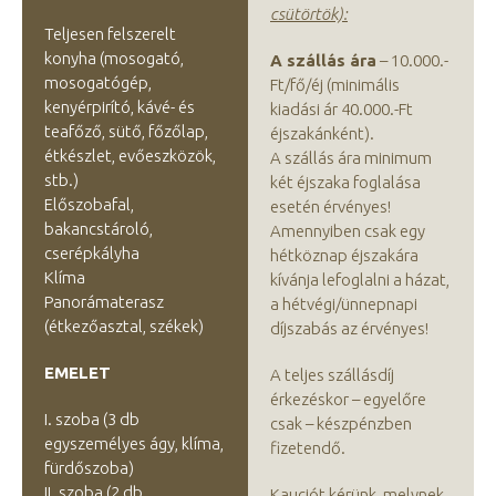
csütörtök):
Teljesen felszerelt
konyha (mosogató,
A szállás ára
– 10.000.-
mosogatógép,
Ft/fő/éj (minimális
kenyérpirító, kávé- és
kiadási ár 40.000.-Ft
teafőző, sütő, főzőlap,
éjszakánként).
étkészlet, evőeszközök,
A szállás ára minimum
stb.)
két éjszaka foglalása
Előszobafal,
esetén érvényes!
bakancstároló,
Amennyiben csak egy
cserépkályha
hétköznap éjszakára
Klíma
kívánja lefoglalni a házat,
Panorámaterasz
a hétvégi/ünnepnapi
(étkezőasztal, székek)
díjszabás az érvényes!
EMELET
A teljes szállásdíj
érkezéskor – egyelőre
I. szoba (3 db
csak – készpénzben
egyszemélyes ágy, klíma,
fizetendő.
fürdőszoba)
II. szoba (2 db
Kauciót kérünk, melynek