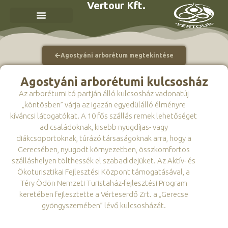
Vertour Kft.
Agostyáni arborétum megtekintése
Agostyáni arborétumi kulcsosház
Az arborétumi tó partján álló kulcsosház vadonatúj
„köntösben” várja az igazán egyedülálló élményre
kíváncsi látogatókat. A 10 fős szállás remek lehetőséget
ad családoknak, kisebb nyugdíjas- vagy
diákcsoportoknak, túrázó társaságoknak arra, hogy a
Gerecsében, nyugodt környezetben, összkomfortos
szálláshelyen tölthessék el szabadidejüket. Az Aktív- és
Ökoturisztikai Fejlesztési Központ támogatásával, a
Téry Ödön Nemzeti Turistaház-fejlesztési Program
keretében fejlesztette a Vérteserdő Zrt. a „Gerecse
gyöngyszemében” lévő kulcsosházát.