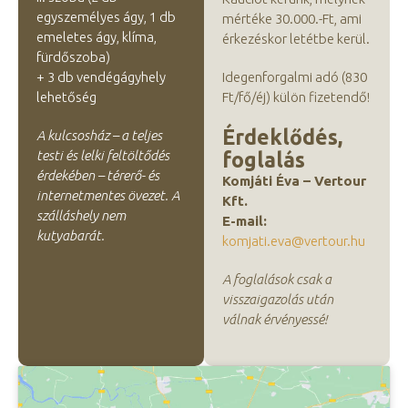
egyszemélyes ágy, 1 db
mértéke 30.000.-Ft, ami
emeletes ágy, klíma,
érkezéskor letétbe kerül.
fürdőszoba)
+ 3 db vendégágyhely
Idegenforgalmi adó (830
lehetőség
Ft/fő/éj) külön fizetendő!
Érdeklődés,
A kulcsosház – a teljes
testi és lelki feltöltődés
foglalás
érdekében – térerő- és
Komjáti Éva – Vertour
internetmentes övezet. A
Kft.
szálláshely nem
E-mail:
kutyabarát.
komjati.eva@vertour.hu
A foglalások csak a
visszaigazolás után
válnak érvényessé!