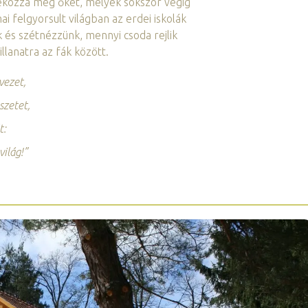
ndékozza meg őket, melyek sokszor végig
i felgyorsult világban az erdei iskolák
k és szétnézzünk, mennyi csoda rejlik
llanatra az fák között.
lvezet,
szetet,
t:
világ!”