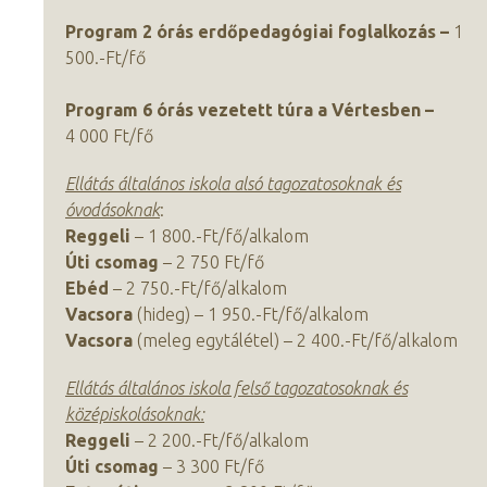
Program 2 órás erdőpedagógiai foglalkozás –
1
500.-Ft/fő
Program 6 órás vezetett túra a Vértesben –
4 000 Ft/fő
Ellátás általános iskola alsó tagozatosoknak és
óvodásoknak
:
Reggeli
– 1 800.-Ft/fő/alkalom
Úti csomag
– 2 750 Ft/fő
Ebéd
– 2 750.-Ft/fő/alkalom
Vacsora
(hideg) – 1 950.-Ft/fő/alkalom
Vacsora
(meleg egytálétel) – 2 400.-Ft/fő/alkalom
Ellátás általános iskola felső tagozatosoknak és
középiskolásoknak:
Reggeli
– 2 200.-Ft/fő/alkalom
Úti csomag
– 3 300 Ft/fő