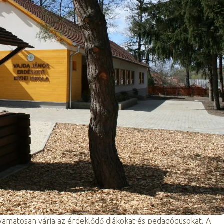
lyamatosan várja az érdeklődő diákokat és pedagógusokat. A