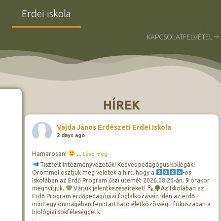
Erdei iskola
KAPCSOLATFELVÉTEL
HÍREK
Vajda János Erdészeti Erdei Iskola
2 days ago
Hamarosan!
...
Lásd még
Tisztelt Intézményvezetők! Kedves pedagógus kollégák!
Örömmel osztjuk meg veletek a hírt, hogy a
-os
Iskolában az Erdő Program őszi ütemét 2026.08.26-án, 9 órakor
megnyitjuk.
Várjuk jelentkezéseiteket!
Az Iskolában az
Erdő Program erdőpedagógiai foglalkozásain idén az erdő -
mint egy önmagában fenntartható életközösség - fókuszában a
biológiai sokféleséggel k