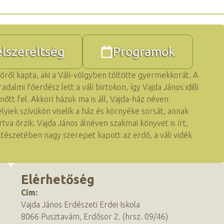
elszereltség
Programok
ltőről kapta, aki a Váli-völgyben töltötte gyermekkorát. A
dalmi főerdész lett a váli birtokon, így Vajda János idilli
őtt fel. Akkori házuk ma is áll, Vajda-ház néven
lyiek szívükön viselik a ház és környéke sorsát, annak
tva őrzik. Vajda János álnéven szakmai könyvet is írt,
tészetében nagy szerepet kapott az erdő, a váli vidék
Elérhetőség
Cím:
Vajda János Erdészeti Erdei Iskola
8066 Pusztavám, Erdősor 2. (hrsz. 09/46)