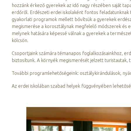
hozzánk érkező gyerekek az idő nagy részében saját tapa
erdőről. Erdészeti erdei iskolaként fontos feladatunknak t
gyakorlati programok mellett bővítsük a gyerekek erdésze
megismerése a korosztálynak megfelelő módszerek és esz
melynek hatására képessé válnak a gyerekek a természet,
kölcsön.
Csoportjaink számára témanapos foglalkozásainkhoz, erd
biztosítunk. A környék megismerését jelzett turistautak, 
További programlehetőségeink: osztálykirándulások, nyári
Az erdei iskolában szabad helyek függvényében lehetőség 