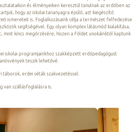
sztalataikon és élményeiken keresztül tanulnak az erdőben az
artjuk, hogy az iskolai tananyagra épülő, azt kiegészítő
ti ismereteit is. Foglalkozásaink célja a természet felfedezése
közök segítségével. Egy olyan komplex látásmód kialakítása,
 mint kincs megőrzésére, hiszen a Földet unokáinktól kaptunk
ei iskolai programjainkhoz szakképzett erdőpedagógust
tanösvények teszik lehetővé.
 táborok, erdei séták szakvezetéssel.
van szállásfoglalásra is.