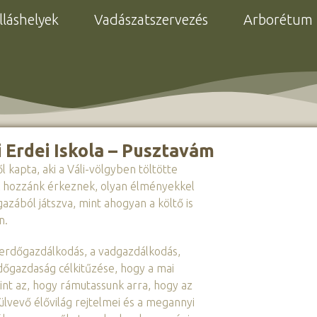
lláshelyek
Vadászatszervezés
Arborétum
 Erdei Iskola – Pusztavám
ől kapta, aki a Váli-völgyben töltötte
k hozzánk érkeznek, olyan élményekkel
zából játszva, mint ahogyan a költő is
n.
s erdőgazdálkodás, a vadgazdálkodás,
dőgazdaság célkitűzése, hogy a mai
int az, hogy rámutassunk arra, hogy az
vevő élővilág rejtelmei és a megannyi