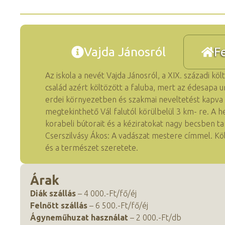
Vajda Jánosról
F
Az iskola a nevét Vajda Jánosról, a XIX. századi kö
család azért költözött a faluba, mert az édesapa ura
erdei környezetben és szakmai neveltetést kapva n
megtekinthető Vál falutól körülbelül 3 km- re. A he
korabeli bútorait és a kéziratokat nagy becsben tar
Cserszilvásy Ákos: A vadászat mestere címmel. Köl
és a természet szeretete.
Árak
Diák szállás
– 4 000.-Ft/fő/éj
Felnőtt szállás
– 6 500.-Ft/fő/éj
Ágyneműhuzat használat
– 2 000.-Ft/db