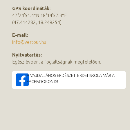
GPS koordináták:
47°24’51.4″N 18°14’57.3″E
(47.414282, 18.249254)
E-mail:
info@vertour.hu
Nyitvatartás:
Egész évben, a foglaltságnak megfelelően.
A VAJDA JÁNOS ERDÉSZETI ERDEI ISKOLA MÁR A
FACEBOOKON IS!