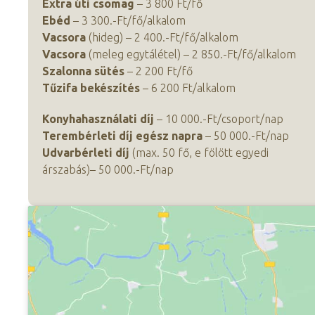
Extra úti csomag
– 3 800 Ft/fő
Ebéd
– 3 300.-Ft/fő/alkalom
Vacsora
(hideg) – 2 400.-Ft/fő/alkalom
Vacsora
(meleg egytálétel) – 2 850.-Ft/fő/alkalom
Szalonna sütés
– 2 200 Ft/fő
Tűzifa bekészítés
– 6 200 Ft/alkalom
Konyhahasználati díj
– 10 000.-Ft/csoport/nap
Terembérleti díj egész napra
– 50 000.-Ft/nap
Udvarbérleti díj
(max. 50 fő, e fölött egyedi
árszabás)– 50 000.-Ft/nap