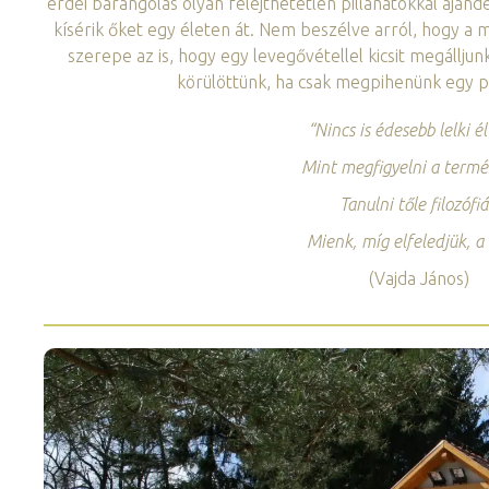
erdei barangolás olyan felejthetetlen pillanatokkal ajá
kísérik őket egy életen át. Nem beszélve arról, hogy a ma
szerepe az is, hogy egy levegővétellel kicsit megálljun
körülöttünk, ha csak megpihenünk egy pi
“Nincs is édesebb lelki é
Mint megfigyelni a termé
Tanulni tőle filozófiá
Mienk, míg elfeledjük, a 
(Vajda János)