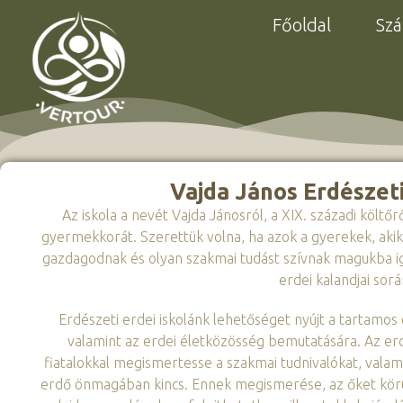
Főoldal
Szá
Vajda János Erdészeti
Az iskola a nevét Vajda Jánosról, a XIX. századi költőr
gyermekkorát. Szerettük volna, ha azok a gyerekek, aki
gazdagodnak és olyan szakmai tudást szívnak magukba iga
erdei kalandjai sorá
Erdészeti erdei iskolánk lehetőséget nyújt a tartamo
valamint az erdei életközösség bemutatására. Az er
fiatalokkal megismertesse a szakmai tudnivalókat, valam
erdő önmagában kincs. Ennek megismerése, az őket körül