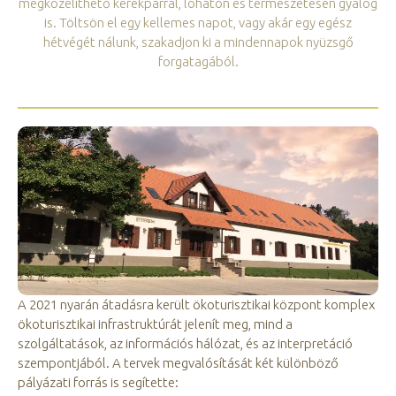
megközelíthető kerékpárral, lóháton és természetesen gyalog
is. Töltsön el egy kellemes napot, vagy akár egy egész
hétvégét nálunk, szakadjon ki a mindennapok nyüzsgő
forgatagából.
A 2021 nyarán átadásra került ökoturisztikai központ komplex
ökoturisztikai infrastruktúrát jelenít meg, mind a
szolgáltatások, az információs hálózat, és az interpretáció
szempontjából. A tervek megvalósítását két különböző
pályázati forrás is segítette: