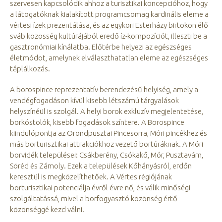
szervesen kapcsolódik ahhoz a turisztikai koncepcióhoz, hogy
a látogatóknak kialakított programcsomag kardinális eleme a
vértesi ízek prezentálása, és az egykori Esterházy birtokon élő
sváb közösség kultúrájából eredő íz-kompozíciót, illeszti be a
gasztronómiai kínálatba. Előtérbe helyezi az egészséges
életmódot, amelynek elválaszthatatlan eleme az egészséges
táplálkozás.
A borospince reprezentatív berendezésű helyiség, amely a
vendégfogadáson kívül kisebb létszámú tárgyalások
helyszínéül is szolgál. A helyi borok exkluzív megjelentetése,
borkóstolók, kisebb fogadások színtere. A Borospince
kiindulópontja az Orondpusztai Pincesorra, Móri pincékhez és
más borturisztikai attrakciókhoz vezető bortúráknak. A Móri
borvidék települései: Csákberény, Csókakő, Mór, Pusztavám,
Söréd és Zámoly. Ezek a települések Kőhányásról, erdőn
keresztül is megközelíthetőek. A Vértes régiójának
borturisztikai potenciálja évről évre nő, és válik minőségi
szolgáltatássá, mivel a borfogyasztó közönség értő
közönséggé kezd válni.