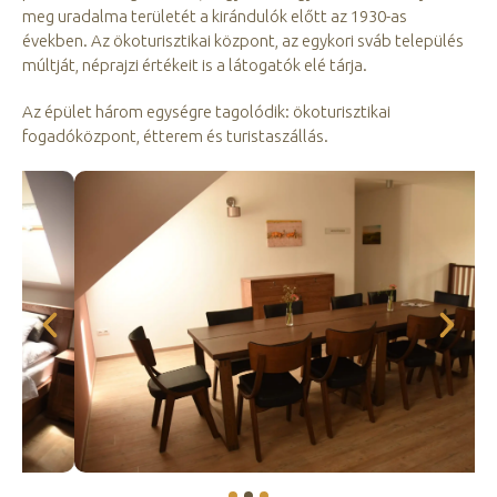
meg uradalma területét a kirándulók előtt az 1930-as
években. Az ökoturisztikai központ, az egykori sváb település
múltját, néprajzi értékeit is a látogatók elé tárja.
Az épület három egységre tagolódik: ökoturisztikai
fogadóközpont, étterem és turistaszállás.