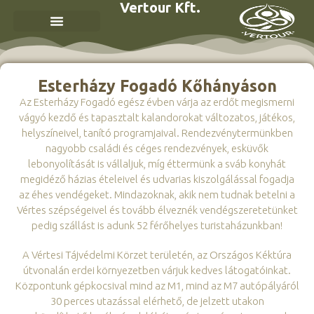
Vertour Kft.
Esterházy Fogadó Kőhányáson
Az Esterházy Fogadó egész évben várja az erdőt megismerni
vágyó kezdő és tapasztalt kalandorokat változatos, játékos,
helyszíneivel, tanító programjaival. Rendezvénytermünkben
nagyobb családi és céges rendezvények, esküvők
lebonyolítását is vállaljuk, míg éttermünk a sváb konyhát
megidéző házias ételeivel és udvarias kiszolgálással fogadja
az éhes vendégeket. Mindazoknak, akik nem tudnak betelni a
Vértes szépségeivel és tovább élveznék vendégszeretetünket
pedig szállást is adunk 52 férőhelyes turistaházunkban!
A Vértesi Tájvédelmi Körzet területén, az Országos Kéktúra
útvonalán erdei környezetben várjuk kedves látogatóinkat.
Központunk gépkocsival mind az M1, mind az M7 autópályáról
30 perces utazással elérhető, de jelzett utakon