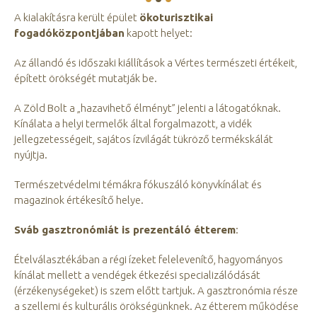
A kialakításra került épület
ökoturisztikai
fogadóközpontjában
kapott helyet:
Az állandó és időszaki kiállítások a Vértes természeti értékeit,
épített örökségét mutatják be.
A Zöld Bolt a „hazavihető élményt” jelenti a látogatóknak.
Kínálata a helyi termelők által forgalmazott, a vidék
jellegzetességeit, sajátos ízvilágát tükröző termékskálát
nyújtja.
Természetvédelmi témákra fókuszáló könyvkínálat és
magazinok értékesítő helye.
Sváb gasztronómiát is prezentáló étterem
:
Ételválasztékában a régi ízeket felelevenítő, hagyományos
kínálat mellett a vendégek étkezési specializálódását
(érzékenységeket) is szem előtt tartjuk. A gasztronómia része
a szellemi és kulturális örökségünknek. Az étterem működése