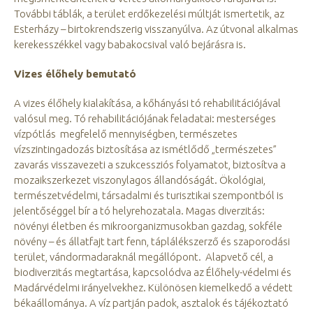
További táblák, a terület erdőkezelési múltját ismertetik, az
Esterházy – birtokrendszerig visszanyúlva. Az útvonal alkalmas
kerekesszékkel vagy babakocsival való bejárásra is.
Vizes élőhely bemutató
A vizes élőhely kialakítása, a kőhányási tó rehabilitációjával
valósul meg. Tó rehabilitációjának feladatai: mesterséges
vízpótlás ­ megfelelő mennyiségben, természetes
vízszintingadozás biztosítása az ismétlődő „természetes”
zavarás visszavezeti a szukcessziós folyamatot, biztosítva a
mozaikszerkezet viszonylagos állandóságát. Ökológiai,
természetvédelmi, társadalmi és turisztikai szempontból is
jelentőséggel bír a tó helyrehozatala. Magas diverzitás:
növényi életben és mikroorganizmusokban gazdag, sokféle
növény – és állatfajt tart fenn, táplálékszerző és szaporodási
terület, vándormadaraknál megállópont. Alapvető cél, a
biodiverzitás megtartása, kapcsolódva az Élőhely-védelmi és
Madárvédelmi irányelvekhez. Különösen kiemelkedő a védett
békaállománya. A víz partján padok, asztalok és tájékoztató