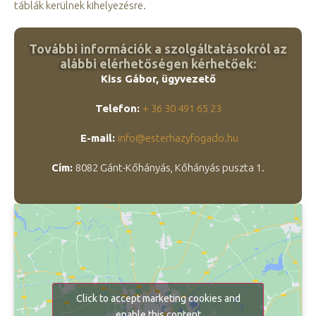
táblák kerülnek kihelyezésre.
További információk a szolgáltatásokról az
alábbi elérhetőségen kérhetőek:
Kiss Gábor, ügyvezető
Telefon:
+ 36 30 491 65 23
E-mail:
info@esterhazyfogado.hu
Cím:
8082 Gánt-Kőhányás, Kőhányás puszta 1.
Click to accept marketing cookies and
enable this content