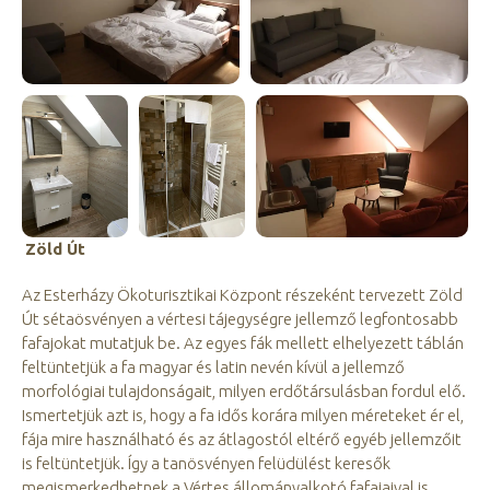
Zöld Út
Az Esterházy Ökoturisztikai Központ részeként tervezett Zöld
Út sétaösvényen a vértesi tájegységre jellemző legfontosabb
fafajokat mutatjuk be. Az egyes fák mellett elhelyezett táblán
feltüntetjük a fa magyar és latin nevén kívül a jellemző
morfológiai tulajdonságait, milyen erdőtársulásban fordul elő.
Ismertetjük azt is, hogy a fa idős korára milyen méreteket ér el,
fája mire használható és az átlagostól eltérő egyéb jellemzőit
is feltüntetjük. Így a tanösvényen felüdülést keresők
megismerkedhetnek a Vértes állományalkotó fafajaival is.