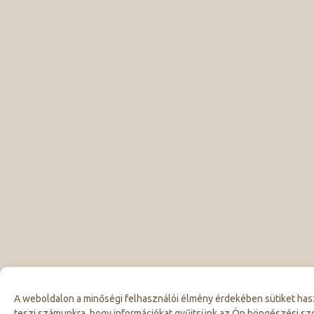
A weboldalon a minőségi felhasználói élmény érdekében sütiket has
teszi számunkra, hogy információkat gyűjtsünk az Ön böngészési sz