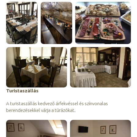
Turistaszállás
A turistaszállás kedvező árfekvéssel és színvonalas
berendezésekkel várja a túrázókat.