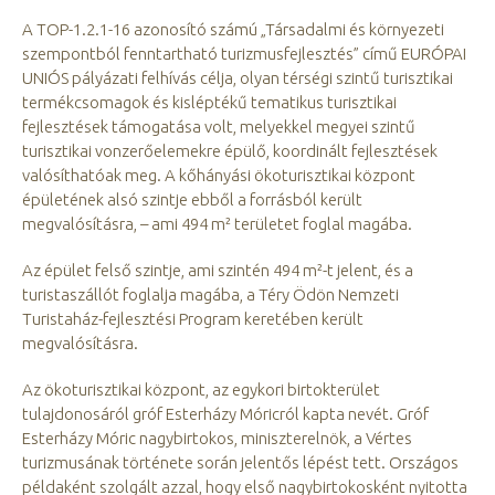
A TOP-1.2.1-16 azonosító számú „Társadalmi és környezeti
szempontból fenntartható turizmusfejlesztés” című EURÓPAI
UNIÓS pályázati felhívás célja, olyan térségi szintű turisztikai
termékcsomagok és kisléptékű tematikus turisztikai
fejlesztések támogatása volt, melyekkel megyei szintű
turisztikai vonzerőelemekre épülő, koordinált fejlesztések
valósíthatóak meg. A kőhányási ökoturisztikai központ
épületének alsó szintje ebből a forrásból került
megvalósításra, – ami 494 m² területet foglal magába.
Az épület felső szintje, ami szintén 494 m²-t jelent, és a
turistaszállót foglalja magába, a Téry Ödön Nemzeti
Turistaház-fejlesztési Program keretében került
megvalósításra.
Az ökoturisztikai központ, az egykori birtokterület
tulajdonosáról gróf Esterházy Móricról kapta nevét. Gróf
Esterházy Móric nagybirtokos, miniszterelnök, a Vértes
turizmusának története során jelentős lépést tett. Országos
példaként szolgált azzal, hogy első nagybirtokosként nyitotta