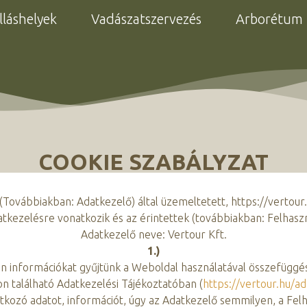
lláshelyek
Vadászatszervezés
Arborétum
COOKIE SZABÁLYZAT
 (Továbbiakban: Adatkezelő) által üzemeltetett, https://vertour
kezelésre vonatkozik és az érintettek (továbbiakban: Felhaszná
Adatkezelő neve: Vertour Kft.
1.)
n információkat gyűjtünk a Weboldal használatával összefügg
 található Adatkezelési Tájékoztatóban (
https://vertour.hu/a
tkozó adatot, információt, úgy az Adatkezelő semmilyen, a Fe