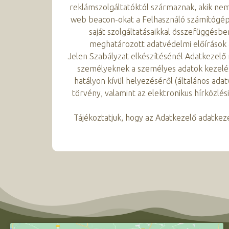
reklámszolgáltatóktól származnak, akik nem
web beacon-okat a Felhasználó számítógépé
saját szolgáltatásaikkal összefüggésb
meghatározott adatvédelmi előírások a
Jelen Szabályzat elkészítésénél Adatkezelő
személyeknek a személyes adatok kezelés
hatályon kívül helyezéséről (általános ada
törvény, valamint az elektronikus hírközl
Tájékoztatjuk, hogy az Adatkezelő adatke