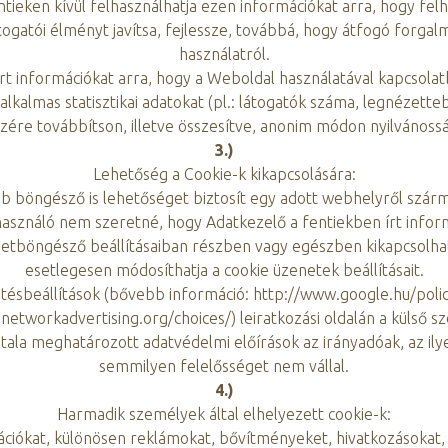
ntieken kívül felhasználhatja ezen információkat arra, hogy felh
látogatói élményt javítsa, fejlessze, továbbá, hogy átfogó forga
használatról.
rt információkat arra, hogy a Weboldal használatával kapcsolatba
alkalmas statisztikai adatokat (pl.: látogatók száma, legnézett
zére továbbítson, illetve összesítve, anonim módon nyilvánoss
3.)
Lehetőség a Cookie-k kikapcsolására:
öbb böngésző is lehetőséget biztosít egy adott webhelyről szá
lhasználó nem szeretné, hogy Adatkezelő a fentiekben írt infor
etböngésző beállításaiban részben vagy egészben kikapcsolhatja,
esetlegesen módosíthatja a cookie üzenetek beállításait.
etésbeállítások (bővebb információ: http://www.google.hu/polic
etworkadvertising.org/choices/) leiratkozási oldalán a külső szolg
általa meghatározott adatvédelmi előírások az irányadóak, az il
semmilyen felelősséget nem vállal.
4.)
Harmadik személyek által elhelyezett cookie-k:
ációkat, különösen reklámokat, bővítményeket, hivatkozásokat,