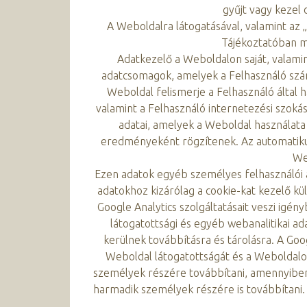
gyűjt vagy kezel
A Weboldalra látogatásával, valamint az
Tájékoztatóban m
Adatkezelő a Weboldalon saját, valamint
adatcsomagok, amelyek a Felhasználó szám
Weboldal felismerje a Felhasználó által 
valamint a Felhasználó internetezési szoká
adatai, amelyek a Weboldal használata
eredményeként rögzítenek. Az automatikusa
We
Ezen adatok egyéb személyes felhasználói 
adatokhoz kizárólag a cookie-kat kezelő k
Google Analytics szolgáltatásait veszi igén
látogatottsági és egyéb webanalitikai ad
kerülnek továbbításra és tárolásra. A Go
Weboldal látogatottságát és a Weboldalo
személyek részére továbbítani, amennyiben 
harmadik személyek részére is továbbítani. A