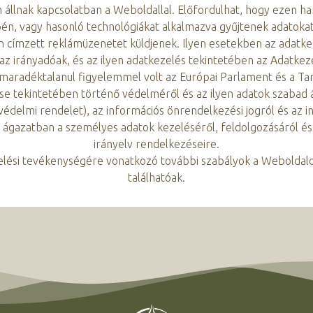
 állnak kapcsolatban a Weboldallal. Előfordulhat, hogy ezen ha
n, vagy hasonló technológiákat alkalmazva gyűjtenek adatoka
en címzett reklámüzenetet küldjenek. Ilyen esetekben az adatk
z irányadóak, és az ilyen adatkezelés tekintetében az Adatkez
 maradéktalanul figyelemmel volt az Európai Parlament és a T
e tekintetében történő védelméről és az ilyen adatok szabad á
tvédelmi rendelet), az információs önrendelkezési jogról és az i
ési ágazatban a személyes adatok kezeléséről, feldolgozásáról 
irányelv rendelkezéseire.
zelési tevékenységére vonatkozó további szabályok a Weboldal
találhatóak.