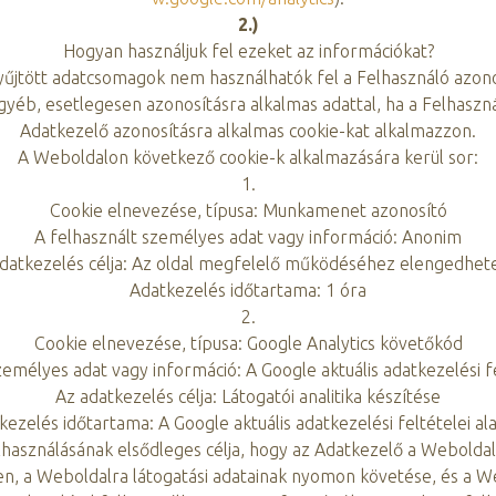
2.)
Hogyan használjuk fel ezeket az információkat?
űjtött adatcsomagok nem használhatók fel a Felhasználó azonos
yéb, esetlegesen azonosításra alkalmas adattal, ha a Felhaszná
Adatkezelő azonosításra alkalmas cookie-kat alkalmazzon.
A Weboldalon következő cookie-k alkalmazására kerül sor:
1.
Cookie elnevezése, típusa: Munkamenet azonosító
A felhasznált személyes adat vagy információ: Anonim
datkezelés célja: Az oldal megfelelő működéséhez elengedhet
Adatkezelés időtartama: 1 óra
2.
Cookie elnevezése, típusa: Google Analytics követőkód
zemélyes adat vagy információ: A Google aktuális adatkezelési fe
Az adatkezelés célja: Látogatói analitika készítése
kezelés időtartama: A Google aktuális adatkezelési feltételei ala
használásának elsődleges célja, hogy az Adatkezelő a Webold
, a Weboldalra látogatási adatainak nyomon követése, és a We