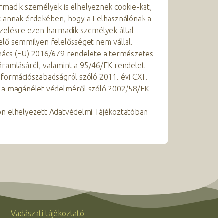
rmadik személyek is elhelyeznek cookie-kat,
t annak érdekében, hogy a Felhasználónak a
ezelésre ezen harmadik személyek által
elő semmilyen felelősséget nem vállal.
anács (EU) 2016/679 rendelete a természetes
ramlásáról, valamint a 95/46/EK rendelet
nformációszabadságról szóló 2011. évi CXII.
és a magánélet védelméről szóló 2002/58/EK
on elhelyezett Adatvédelmi Tájékoztatóban
Vadászati tájékoztató