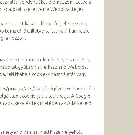
asználási tendenciákat elemezzen, illetve a
lmi adatokat szerezzen a Weboldal teljes
n statisztikákat állítson fel, elemezzen,
ebb témakörök, illetve tartalmak) harmadik
ágra hozzon.
rmazó cookie-k megtekintésére, kezelésére,
mációkat gyűjtsön a Felhasználó Weboldal
 letilthatja a cookie-k használatát vagy
ies/privacy/ads/) segítségével. Felhasználó a
áltatók cookie-jait is letilthatja. A Google,
yen adatkezelés tekintetében az Adatkezelő
 amelyek olyan harmadik személyektől,