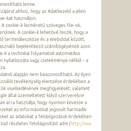
onosítható lenne.
ájárul ahhoz, hogy az Adatkezelő a jelen
e-kat használjon.
. A cookie-k kisméretű szöveges file-ok,
ülnek. A cookie-k lehetővé teszik, hogy a
áló termináleszköze és a Weboldal között,
elhasználó bejelentkező számítógépének azon
e-k a technikai folyamatok automatikus
n nyilatkozata vagy cselekménye nélkül – a
za.
datok alapján nem beazonosítható. Az ilyen
használói tevékenység elemzése érdekében a
gatók viselkedésének megfigyelését, valamint
ogle által üzemeltetett külső szerverekre
ban arra használja, hogy nyomon kövesse a
zeket az információkat jogosult harmadik
zeket az adatokat a feldolgozásuk érdekében
ud részletes felvilágosítást adni (
http://ww