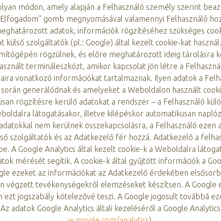
 olyan módon, amely alapján a Felhasználó személy szerint beaz
 „Elfogadom” gomb megnyomásával valamennyi Felhasználó hozz
eghatározott adatok, információk rögzítéséhez szükséges cooki
 külső szolgáltatók (pl.: Google) által kezelt cookie-kat használ
ítógépén rögzülnek, és előre meghatározott ideig tárolásra ker
használt termináleszközt, amikor kapcsolat jön létre a Felhaszn
saira vonatkozó információkat tartalmaznak. Ilyen adatok a F
 során generálódnak és amelyeket a Weboldalon használt cooki
n rögzítésre kerülő adatokat a rendszer – a Felhasználó külö
boldalra látogatásakor, illetve kilépéskor automatikusan naplóz
adatokkal nem kerülnek összekapcsolásra, a Felhasználó ezen a
ülső szolgáltatók és az Adatkezelő fér hozzá. Adatkezelő a fel
ybe. A Google Analytics által kezelt cookie-k a Weboldalra láto
atok mérését segítik. A cookie-k által gyűjtött információk a Go
ogle ezeket az információkat az Adatkezelő érdekében elsősor
n végzett tevékenységekről elemzéseket készítsen. A Google e
ezt jogszabály kötelezővé teszi. A Google jogosult továbbá e
z adatok Google Analytics általi kezeléséről a Google Analytics t
w.google.com/analytics
).