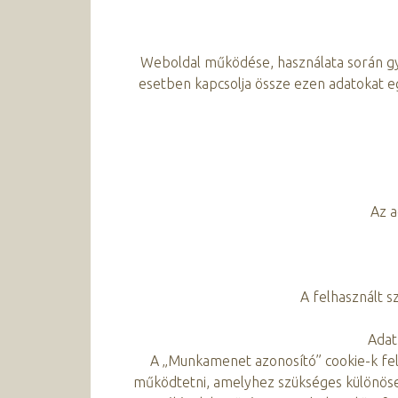
Weboldal működése, használata során gy
esetben kapcsolja össze ezen adatokat eg
Az a
A felhasznált s
Adat
A „Munkamenet azonosító” cookie-k fel
működtetni, amelyhez szükséges különösen