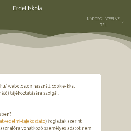
Erdei iskola
KAPCSOLATFELVÉ
TEL
.hu/ weboldalon használt cookie-kkal
ló) tájékoztatására szolgál.
ésben?
datvedelmi-tajekoztato
) foglaltak szerint
lhasználóra vonatkozó személyes adatot nem